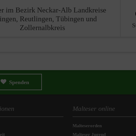
er im Bezirk Neckar-Alb Landkreise
lingen, Reutlingen, Tübingen und
S
Zollernalbkreis
Spenden
ionen
Malteser online
Malteserorden
eit
Malteser Jugend