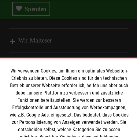
Spenden
Wir Malteser
Angebote und Leistungen
Wir verwenden Cookies, um Ihnen ein optimales Webseiten-
Unsere Kurse
Informationen
Erlebnis zu bieten. Diese Cookies sind für den technischen
Mitarbeiten
Betrieb unserer Webseite erforderlich, helfen uns aber auch
Wir Malteser
dabei, unsere Plattform zu verbessern und zusätzliche
Kontakt
Funktionen bereitzustellen. Sie werden zur besseren
Nachhaltigkeit
Malteser online
Erfolgskontrolle und Aussteuerung von Werbekampagnen,
wie z.B. Google Ads, eingesetzt. Das bedeutet, dass Cookies
Transparenz
zur Personalisierung von Anzeigen verwendet werden. Sie
Prävention
entscheiden selbst, welche Kategorien Sie zulassen
Malteserorden
Compliance
möchten. Beachten Sie jedoch, dass bei fehlender