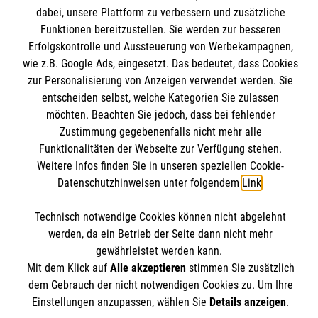
Wir Malteser
dabei, unsere Plattform zu verbessern und zusätzliche
Kontakt
Funktionen bereitzustellen. Sie werden zur besseren
Erfolgskontrolle und Aussteuerung von Werbekampagnen,
Nachhaltigkeit
Malteser online
wie z.B. Google Ads, eingesetzt. Das bedeutet, dass Cookies
Transparenz
zur Personalisierung von Anzeigen verwendet werden. Sie
Prävention
entscheiden selbst, welche Kategorien Sie zulassen
Malteserorden
Compliance
möchten. Beachten Sie jedoch, dass bei fehlender
Malteser Jugend
Spendenkonto
Zustimmung gegebenenfalls nicht mehr alle
Impressum
Malteser International
Funktionalitäten der Webseite zur Verfügung stehen.
Datenschutz
Weitere Infos finden Sie in unseren speziellen Cookie-
Mediathek
Empfänger: Malteser Neckar-Alb
Datenschutzhinweisen unter folgendem
Link
.
Sharepoint
IBAN: DE51370205000002402001
Soziale Netzwerke
Technisch notwendige Cookies können nicht abgelehnt
BIC: BFSWDE33XXX (Bank für Sozialwirtschaft)
werden, da ein Betrieb der Seite dann nicht mehr
gewährleistet werden kann.
Mit dem Klick auf
Alle akzeptieren
stimmen Sie zusätzlich
Der Malteser Hilfsdienst e.V. ist als eingetragene
dem Gebrauch der nicht notwendigen Cookies zu. Um Ihre
gemeinnützige Organisation von der Körperschaft- und
Einstellungen anzupassen, wählen Sie
Details anzeigen
.
Gewerbesteuer befreit.