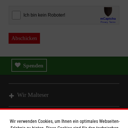
Abschicken
Spenden
Wir Malteser
Angebote und Leistungen
Wir verwenden Cookies, um Ihnen ein optimales Webseiten-
Unsere Kurse
Informationen