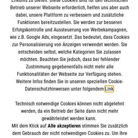
Erlebnis zu bieten. Diese Cookies sind für den technischen
Mitarbeiten
Betrieb unserer Webseite erforderlich, helfen uns aber auch
Wir Malteser
dabei, unsere Plattform zu verbessern und zusätzliche
Kontakt
Funktionen bereitzustellen. Sie werden zur besseren
Erfolgskontrolle und Aussteuerung von Werbekampagnen,
Nachhaltigkeit
Malteser online
wie z.B. Google Ads, eingesetzt. Das bedeutet, dass Cookies
Transparenz
zur Personalisierung von Anzeigen verwendet werden. Sie
Prävention
entscheiden selbst, welche Kategorien Sie zulassen
Malteserorden
Compliance
möchten. Beachten Sie jedoch, dass bei fehlender
Malteser Jugend
Spendenkonto
Zustimmung gegebenenfalls nicht mehr alle
Impressum
Malteser International
Funktionalitäten der Webseite zur Verfügung stehen.
Datenschutz
Weitere Infos finden Sie in unseren speziellen Cookie-
Mediathek
Empfänger: Malteser Neckar-Alb
Datenschutzhinweisen unter folgendem
Link
.
Sharepoint
IBAN: DE51370205000002402001
Soziale Netzwerke
Technisch notwendige Cookies können nicht abgelehnt
BIC: BFSWDE33XXX (Bank für Sozialwirtschaft)
werden, da ein Betrieb der Seite dann nicht mehr
gewährleistet werden kann.
Mit dem Klick auf
Alle akzeptieren
stimmen Sie zusätzlich
Der Malteser Hilfsdienst e.V. ist als eingetragene
dem Gebrauch der nicht notwendigen Cookies zu. Um Ihre
gemeinnützige Organisation von der Körperschaft- und