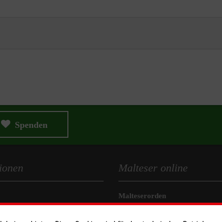
Spenden
ionen
Malteser online
Malteserorden
eit
Malteser Jugend