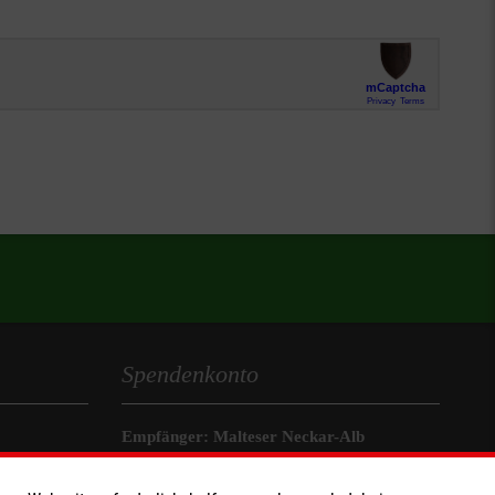
Spendenkonto
Empfänger: Malteser Neckar-Alb
IBAN: DE51370205000002402001