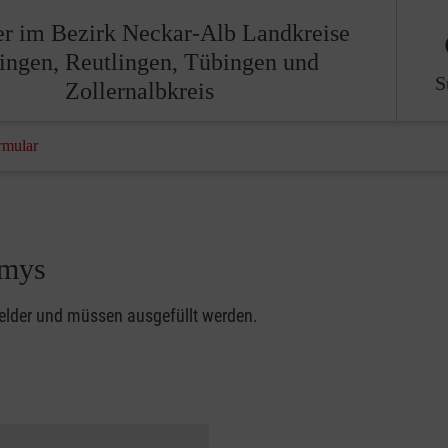
er im Bezirk Neckar-Alb Landkreise
lingen, Reutlingen, Tübingen und
S
Zollernalbkreis
rmular
omys
felder und müssen ausgefüllt werden.