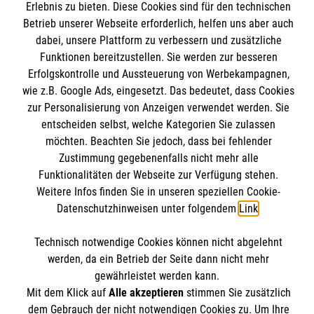
Erlebnis zu bieten. Diese Cookies sind für den technischen
Mitarbeiten
Betrieb unserer Webseite erforderlich, helfen uns aber auch
Wir Malteser
dabei, unsere Plattform zu verbessern und zusätzliche
Kontakt
Funktionen bereitzustellen. Sie werden zur besseren
Nachhaltigkeit
Malteser online
Erfolgskontrolle und Aussteuerung von Werbekampagnen,
Transparenz
wie z.B. Google Ads, eingesetzt. Das bedeutet, dass Cookies
Prävention
zur Personalisierung von Anzeigen verwendet werden. Sie
Malteserorden
entscheiden selbst, welche Kategorien Sie zulassen
Compliance
möchten. Beachten Sie jedoch, dass bei fehlender
Malteser Jugend
Spendenkonto
Impressum
Zustimmung gegebenenfalls nicht mehr alle
Malteser International
Datenschutz
Funktionalitäten der Webseite zur Verfügung stehen.
Mediathek
Weitere Infos finden Sie in unseren speziellen Cookie-
Empfänger: Malteser Neckar-Alb
Sharepoint
Datenschutzhinweisen unter folgendem
Link
.
IBAN: DE51370205000002402001
Soziale Netzwerke
BIC: BFSWDE33XXX (Bank für Sozialwirtschaft)
Technisch notwendige Cookies können nicht abgelehnt
werden, da ein Betrieb der Seite dann nicht mehr
gewährleistet werden kann.
Der Malteser Hilfsdienst e.V. ist als eingetragene
Mit dem Klick auf
Alle akzeptieren
stimmen Sie zusätzlich
gemeinnützige Organisation von der Körperschaft- und
dem Gebrauch der nicht notwendigen Cookies zu. Um Ihre