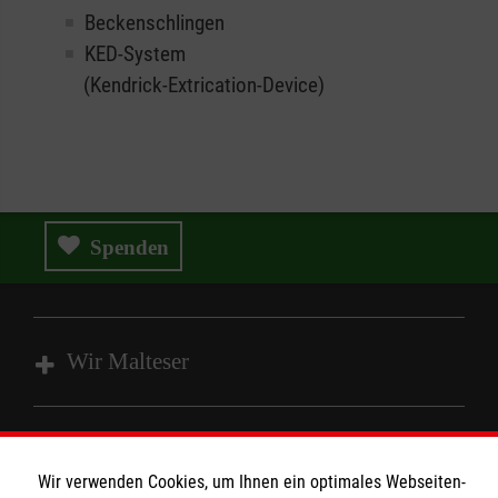
Beckenschlingen
KED-System
(Kendrick-Extrication-Device)
Spenden
Wir Malteser
Angebote und Leistungen
Unsere Kurse
Wir verwenden Cookies, um Ihnen ein optimales Webseiten-
Informationen