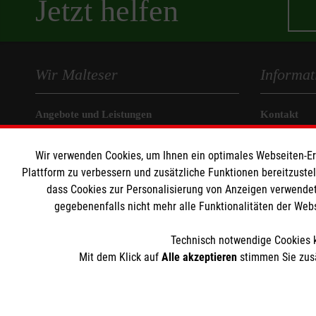
Jetzt helfen
Wir Malteser
Informat
Angebote und Leistungen
Kontakt
Unsere Kurse
Nachhaltigk
Wir verwenden Cookies, um Ihnen ein optimales Webseiten-Erle
Mitarbeiten
Transparen
Plattform zu verbessern und zusätzliche Funktionen bereitzuste
Wir Malteser
Prävention
dass Cookies zur Personalisierung von Anzeigen verwendet
Compliance
gegebenenfalls nicht mehr alle Funktionalitäten der Web
Impressum
Datenschut
Technisch notwendige Cookies k
Mit dem Klick auf
Alle akzeptieren
stimmen Sie zusä
Der Malteser Hilfsdienst e.V. ist als eingetragene gemeinnü