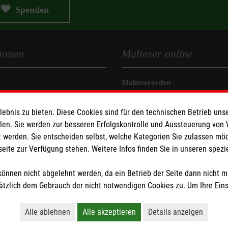
Spenden
ionen
Malteser online
Malteserorden
eit
Malteser Jugend
bnis zu bieten. Diese Cookies sind für den technischen Betrieb unse
z
Malteser International
llen. Sie werden zur besseren Erfolgskontrolle und Aussteuerung von
Sharepoint
 werden. Sie entscheiden selbst, welche Kategorien Sie zulassen mö
seite zur Verfügung stehen. Weitere Infos finden Sie in unseren spe
z
önnen nicht abgelehnt werden, da ein Betrieb der Seite dann nicht 
tzlich dem Gebrauch der nicht notwendigen Cookies zu. Um Ihre Ein
Alle ablehnen
Alle akzeptieren
Details anzeigen
tzige Organisation von der Körperschaft- und Gewerbesteuer befreit.