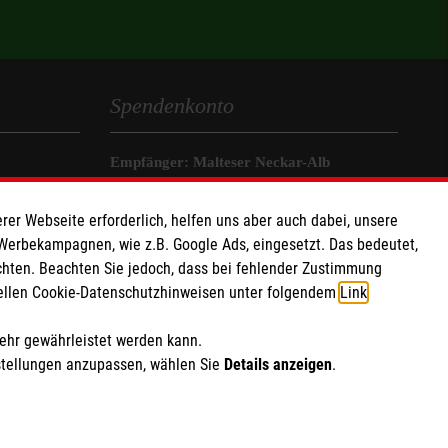
Spendenkonto
Empfänger: Malteser Neckar-Alb
IBAN: DE51370205000002402001
rer Webseite erforderlich, helfen uns aber auch dabei, unsere
BIC: BFSWDE33XXX (Bank für
 Werbekampagnen, wie z.B. Google Ads, eingesetzt. Das bedeutet,
Sozialwirtschaft)
chten. Beachten Sie jedoch, dass bei fehlender Zustimmung
ziellen Cookie-Datenschutzhinweisen unter folgendem
Link
.
Soziale Netzwerke
mehr gewährleistet werden kann.
stellungen anzupassen, wählen Sie
Details anzeigen
.