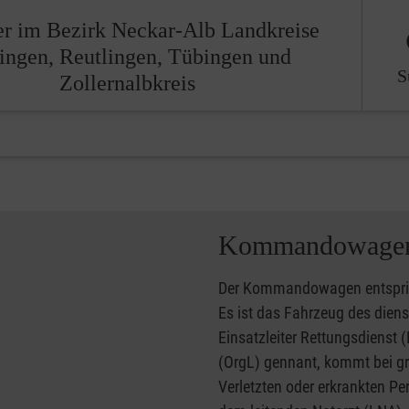
er im Bezirk Neckar-Alb Landkreise
lingen, Reutlingen, Tübingen und
S
Zollernalbkreis
Kommandowagen
Der Kommandowagen entsprich
Es ist das Fahrzeug des dien
Einsatzleiter Rettungsdienst 
(OrgL) gennant, kommt bei g
Verletzten oder erkrankten P