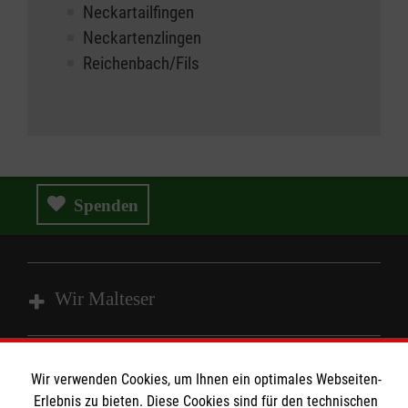
Neckartailfingen
Neckartenzlingen
Reichenbach/Fils
Spenden
Wir Malteser
Angebote und Leistungen
Wir verwenden Cookies, um Ihnen ein optimales Webseiten-
Unsere Kurse
Informationen
Erlebnis zu bieten. Diese Cookies sind für den technischen