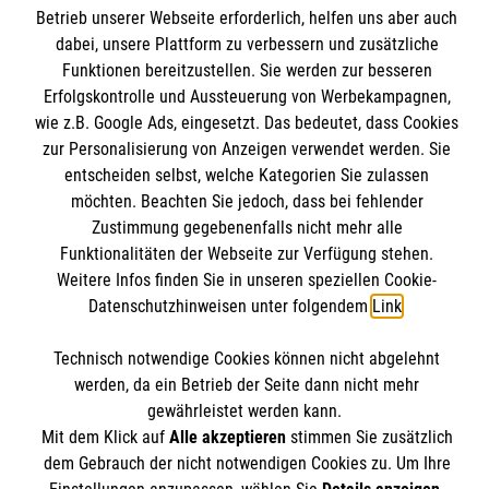
Mitarbeiten
Betrieb unserer Webseite erforderlich, helfen uns aber auch
dabei, unsere Plattform zu verbessern und zusätzliche
Wir Malteser
Kontakt
Funktionen bereitzustellen. Sie werden zur besseren
Erfolgskontrolle und Aussteuerung von Werbekampagnen,
Nachhaltigkeit
Malteser online
wie z.B. Google Ads, eingesetzt. Das bedeutet, dass Cookies
Transparenz
zur Personalisierung von Anzeigen verwendet werden. Sie
Prävention
entscheiden selbst, welche Kategorien Sie zulassen
Malteserorden
möchten. Beachten Sie jedoch, dass bei fehlender
Compliance
Malteser Jugend
Zustimmung gegebenenfalls nicht mehr alle
Spendenkonto
Impressum
Funktionalitäten der Webseite zur Verfügung stehen.
Malteser International
Datenschutz
Weitere Infos finden Sie in unseren speziellen Cookie-
Mediathek
Datenschutzhinweisen unter folgendem
Link
.
Empfänger: Malteser Neckar-Alb
Sharepoint
IBAN: DE51370205000002402001
Soziale Netzwerke
Technisch notwendige Cookies können nicht abgelehnt
BIC: BFSWDE33XXX (Bank für Sozialwirtschaft)
werden, da ein Betrieb der Seite dann nicht mehr
gewährleistet werden kann.
Mit dem Klick auf
Alle akzeptieren
stimmen Sie zusätzlich
Der Malteser Hilfsdienst e.V. ist als eingetragene
dem Gebrauch der nicht notwendigen Cookies zu. Um Ihre
gemeinnützige Organisation von der Körperschaft- und