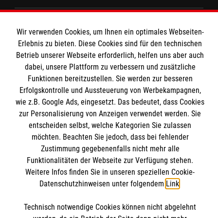
Angebote und Leistungen
Wir verwenden Cookies, um Ihnen ein optimales Webseiten-
Unsere Kurse
Informationen
Erlebnis zu bieten. Diese Cookies sind für den technischen
Mitarbeiten
Betrieb unserer Webseite erforderlich, helfen uns aber auch
dabei, unsere Plattform zu verbessern und zusätzliche
Wir Malteser
Kontakt
Funktionen bereitzustellen. Sie werden zur besseren
Erfolgskontrolle und Aussteuerung von Werbekampagnen,
Nachhaltigkeit
Malteser online
wie z.B. Google Ads, eingesetzt. Das bedeutet, dass Cookies
Transparenz
zur Personalisierung von Anzeigen verwendet werden. Sie
Prävention
entscheiden selbst, welche Kategorien Sie zulassen
Malteserorden
möchten. Beachten Sie jedoch, dass bei fehlender
Compliance
Malteser Jugend
Zustimmung gegebenenfalls nicht mehr alle
Spendenkonto
Impressum
Funktionalitäten der Webseite zur Verfügung stehen.
Malteser International
Datenschutz
Weitere Infos finden Sie in unseren speziellen Cookie-
Mediathek
Datenschutzhinweisen unter folgendem
Link
.
Empfänger: Malteser Neckar-Alb
Sharepoint
IBAN: DE51370205000002402001
Soziale Netzwerke
Technisch notwendige Cookies können nicht abgelehnt
BIC: BFSWDE33XXX (Bank für Sozialwirtschaft)