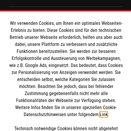
Angebote und Leistungen
Wir verwenden Cookies, um Ihnen ein optimales Webseiten-
Unsere Kurse
Informationen
Erlebnis zu bieten. Diese Cookies sind für den technischen
Mitarbeiten
Betrieb unserer Webseite erforderlich, helfen uns aber auch
Wir Malteser
dabei, unsere Plattform zu verbessern und zusätzliche
Kontakt
Funktionen bereitzustellen. Sie werden zur besseren
Nachhaltigkeit
Erfolgskontrolle und Aussteuerung von Werbekampagnen,
Malteser online
wie z.B. Google Ads, eingesetzt. Das bedeutet, dass Cookies
Transparenz
zur Personalisierung von Anzeigen verwendet werden. Sie
Prävention
entscheiden selbst, welche Kategorien Sie zulassen
Malteserorden
Compliance
möchten. Beachten Sie jedoch, dass bei fehlender
Malteser Jugend
Spendenkonto
Impressum
Zustimmung gegebenenfalls nicht mehr alle
Malteser International
Funktionalitäten der Webseite zur Verfügung stehen.
Datenschutz
Weitere Infos finden Sie in unseren speziellen Cookie-
Mediathek
Empfänger: Malteser Neckar-Alb
Datenschutzhinweisen unter folgendem
Link
.
Sharepoint
IBAN: DE51370205000002402001
Soziale Netzwerke
Technisch notwendige Cookies können nicht abgelehnt
BIC: BFSWDE33XXX (Bank für Sozialwirtschaft)