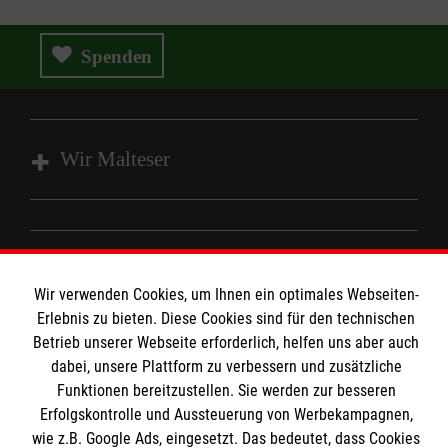
Spenden
Wir Malteser
Angebote und Leistungen
Unsere Kurse
Informationen
Mitarbeiten
Wir verwenden Cookies, um Ihnen ein optimales Webseiten-
Erlebnis zu bieten. Diese Cookies sind für den technischen
Wir Malteser
Kontakt
Betrieb unserer Webseite erforderlich, helfen uns aber auch
dabei, unsere Plattform zu verbessern und zusätzliche
Nachhaltigkeit
Malteser online
Funktionen bereitzustellen. Sie werden zur besseren
Transparenz
Erfolgskontrolle und Aussteuerung von Werbekampagnen,
Prävention
wie z.B. Google Ads, eingesetzt. Das bedeutet, dass Cookies