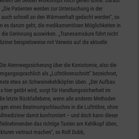
 einem der beiden Workshops noch gehen sollte. Darauf
„Die Patienten werden zur Untersuchung in der
r auch schnell an den Wärmeerhalt gedacht werden“, so
wenn es darum geht, die medikamentösen Möglichkeiten in
uf die Gerinnung auswirken. „Tranexamsäure führt nicht
ziner beispielsweise mit Verweis auf die aktuelle
 Die Atemwegssicherung über die Koniotomie, also die
umgangssprachlich als „Luftröhrenschnitt“ bezeichnet,
enste etwa an Schweinekehlköpfen üben. „Der Aufbau
 hier geübt wird, sorgt für Handlungssicherheit im
 die letzte Rückfallebene, wenn alle anderen Methoden
ngen eines Beatmungschlauches in die Luftröhre, ohne
llmediziner damit konfrontiert – und doch kann dieser
re Teilnehmenden das richtige Tasten am Kehlkopf üben,
turen vertraut machen“, so Rolf Dubb,