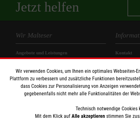
Jetzt helfen
Wir Malteser
Informat
Angebote und Leistungen
Kontakt
Unsere Kurse
Nachhaltigk
Wir verwenden Cookies, um Ihnen ein optimales Webseiten-Erle
Mitarbeiten
Transparen
Plattform zu verbessern und zusätzliche Funktionen bereitzuste
Wir Malteser
Prävention
dass Cookies zur Personalisierung von Anzeigen verwendet
Compliance
gegebenenfalls nicht mehr alle Funktionalitäten der Web
Impressum
Datenschut
Technisch notwendige Cookies k
Mit dem Klick auf
Alle akzeptieren
stimmen Sie zusä
Der Malteser Hilfsdienst e.V. ist als eingetragene gemeinnü