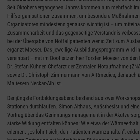
Seit Oktober vergangenen Jahres kommen nun mehrfach im Ja
Hilfsorganisationen zusammen, um besondere Maßnahmen zu 
Organisatoren mindestens genauso wichtig ist – um miteina
Zusammenarbeit und das gegenseitige Verständnis verbesser
bei der Übergabe von Notfallpatienten wenig Zeit zum Austaus
ergänzt Moeser. Das jeweilige Ausbildungsprogramm wird int
vereinbart – mit im Boot sitzen hier Torsten Moeser von den
Dr. Stefan Kühner, Chefarzt der Zentralen Notaufnahme (ZN
sowie Dr. Christoph Zimmermann von AIRmedics, der auch ärz
Maltesern Neckar-Alb ist.
Der jüngste Fortbildungsabend bestand aus zwei Workshops 
Stationen durchlaufen. Simon Althaus, Anästhesist und eine
Vortrag über das Gerinnungsmanagement in der Akutversorgu
starke Wirkung entfalten können: Wie etwa der Wärmeerhalt de
erlernen. „Es lohnt sich, den Patienten warmzuhalten“, erklä