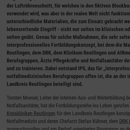
der Luftröhrenschnitt, für welchen in den fiktiven Blockb
verwendet wird, was aber in der realen Welt nicht funktioni
unterschiedliche Materialien, die zum Einsatz gebracht we
lebensrettende Eingriff - nicht nur selten im klinischen 
selten geübt. Genau für solche Maßnahmen, die sehr selt
interprofessionelles Fortbildungskonzept, bei dem die Ma
Reutlingen, dem DRK, dem Klinikum Reutlingen und AIRme
Berufsgruppen, Ärzte Pflegekräfte und Notfallsanitäter 
und zu trainieren. Dabei entstand IPS, das für „interprofess
notfallmedizinischen Berufsgruppen offen ist, die an der 
Landkreis Reutlingen beteiligt sind.
Torsten Moeser, Leiter der internen Aus- und Weiterbildung
Notfallsanitäter, hat die Fortbildungsreihe ins Leben geru
Kreiskliniken Reutlingen
für den Landkreis Reutlingen konzipie
Notfallmedizin und deren Chefarzt Stefan Kühner, dem
DRK 
anspruchsvolles und am Bedarf orientiertes Programm an der