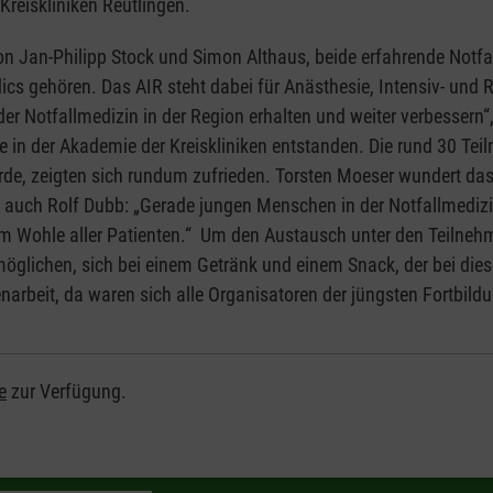
Kreiskliniken Reutlingen.
n Jan-Philipp Stock und Simon Althaus, beide erfahrende Notfall
 gehören. Das AIR steht dabei für Anästhesie, Intensiv- und R
r Notfallmedizin in der Region erhalten und weiter verbessern“
 in der Akademie der Kreiskliniken entstanden. Die rund 30 Teil
, zeigten sich rundum zufrieden. Torsten Moeser wundert das ni
 auch Rolf Dubb: „Gerade jungen Menschen in der Notfallmediz
um Wohle aller Patienten.“ Um den Austausch unter den Teilnehm
öglichen, sich bei einem Getränk und einem Snack, der bei die
eit, da waren sich alle Organisatoren der jüngsten Fortbildung
e
zur Verfügung.