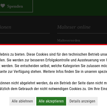
Spenden
ionen
Malteser online
Malteserorden
eit
Malteser Jugend
bnis zu bieten. Diese Cookies sind für den technischen Betrieb unse
z
Malteser International
llen. Sie werden zur besseren Erfolgskontrolle und Aussteuerung von
Sharepoint
 werden. Sie entscheiden selbst, welche Kategorien Sie zulassen mö
seite zur Verfügung stehen. Weitere Infos finden Sie in unseren spe
z
önnen nicht abgelehnt werden, da ein Betrieb der Seite dann nicht 
tzlich dem Gebrauch der nicht notwendigen Cookies zu. Um Ihre Ein
Alle ablehnen
Alle akzeptieren
Details anzeigen
tzige Organisation von der Körperschaft- und Gewerbesteuer befreit.