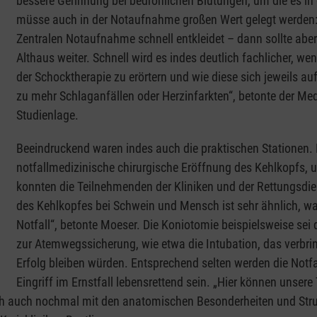
bessere Gerinnung bei bedrohlichen Blutungen, um die es in
müsse auch in der Notaufnahme großen Wert gelegt werden: 
Zentralen Notaufnahme schnell entkleidet – dann sollte abe
Althaus weiter. Schnell wird es indes deutlich fachlicher, 
der Schocktherapie zu erörtern und wie diese sich jeweils a
zu mehr Schlaganfällen oder Herzinfarkten“, betonte der Medi
Studienlage.
Beeindruckend waren indes auch die praktischen Stationen.
notfallmedizinische chirurgische Eröffnung des Kehlkopfs, 
konnten die Teilnehmenden der Kliniken und der Rettungsdi
des Kehlkopfes bei Schwein und Mensch ist sehr ähnlich, was
Notfall“, betonte Moeser. Die Koniotomie beispielsweise sei
zur Atemwegssicherung, wie etwa die Intubation, das verbri
Erfolg bleiben würden. Entsprechend selten werden die Notfa
Eingriff im Ernstfall lebensrettend sein. „Hier können unse
ch auch nochmal mit den anatomischen Besonderheiten und Struk