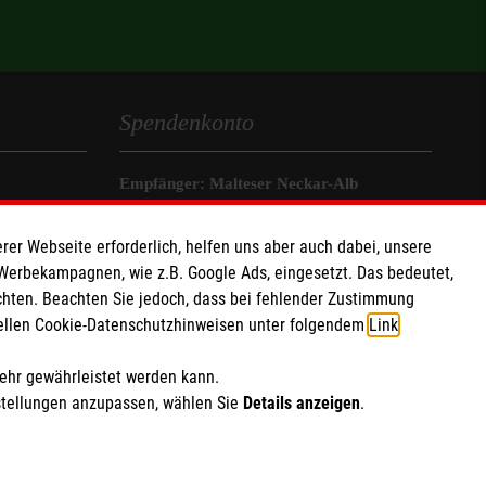
Spendenkonto
Empfänger: Malteser Neckar-Alb
IBAN: DE51370205000002402001
rer Webseite erforderlich, helfen uns aber auch dabei, unsere
BIC: BFSWDE33XXX (Bank für
 Werbekampagnen, wie z.B. Google Ads, eingesetzt. Das bedeutet,
Sozialwirtschaft)
chten. Beachten Sie jedoch, dass bei fehlender Zustimmung
ziellen Cookie-Datenschutzhinweisen unter folgendem
Link
.
Soziale Netzwerke
mehr gewährleistet werden kann.
stellungen anzupassen, wählen Sie
Details anzeigen
.