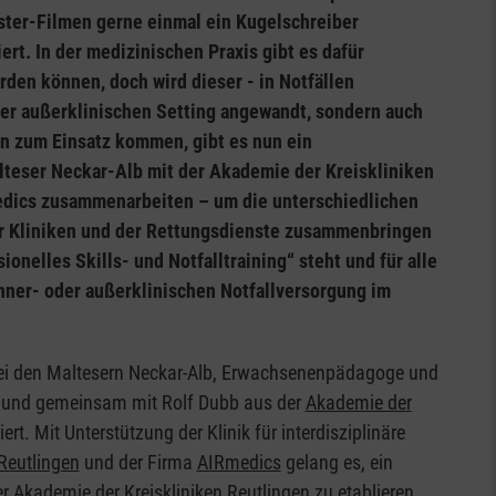
uster-Filmen gerne einmal ein Kugelschreiber
ert. In der medizinischen Praxis gibt es dafür
rden können, doch wird dieser - in Notfällen
oder außerklinischen Setting angewandt, sondern auch
en zum Einsatz kommen, gibt es nun ein
lteser Neckar-Alb mit der Akademie der Kreiskliniken
dics zusammenarbeiten – um die unterschiedlichen
der Kliniken und der Rettungsdienste zusammenbringen
ionelles Skills- und Notfalltraining“ steht und für alle
inner- oder außerklinischen Notfallversorgung im
 bei den Maltesern Neckar-Alb, Erwachsenenpädagoge und
fen und gemeinsam mit Rolf Dubb aus der
Akademie der
rt. Mit Unterstützung der Klinik für interdisziplinäre
Reutlingen
und der Firma
AIRmedics
gelang es, ein
 Akademie der Kreiskliniken Reutlingen zu etablieren.