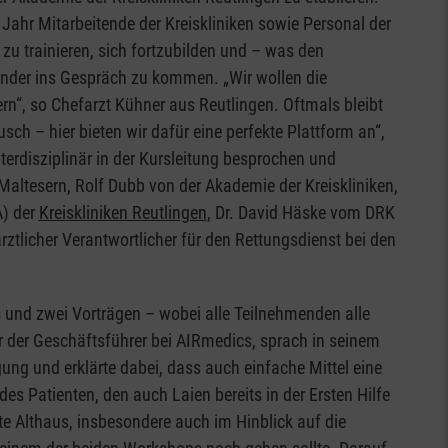
hr Mitarbeitende der Kreiskliniken sowie Personal der
trainieren, sich fortzubilden und – was den
nder ins Gespräch zu kommen. „Wir wollen die
n“, so Chefarzt Kühner aus Reutlingen. Oftmals bleibt
ch – hier bieten wir dafür eine perfekte Plattform an“,
erdisziplinär in der Kursleitung besprochen und
 Maltesern, Rolf Dubb von der Akademie der Kreiskliniken,
A) der
Kreiskliniken Reutlingen
, Dr. David Häske vom DRK
tlicher Verantwortlicher für den Rettungsdienst bei den
und zwei Vorträgen – wobei alle Teilnehmenden alle
r der Geschäftsführer bei AIRmedics, sprach in seinem
ng und erklärte dabei, dass auch einfache Mittel eine
s Patienten, den auch Laien bereits in der Ersten Hilfe
rte Althaus, insbesondere auch im Hinblick auf die