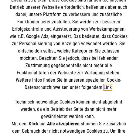
Mitarbeiten
Betrieb unserer Webseite erforderlich, helfen uns aber auch
Wir Malteser
dabei, unsere Plattform zu verbessern und zusätzliche
Kontakt
Funktionen bereitzustellen. Sie werden zur besseren
Erfolgskontrolle und Aussteuerung von Werbekampagnen,
Nachhaltigkeit
Malteser online
wie z.B. Google Ads, eingesetzt. Das bedeutet, dass Cookies
Transparenz
zur Personalisierung von Anzeigen verwendet werden. Sie
Prävention
entscheiden selbst, welche Kategorien Sie zulassen
Malteserorden
Compliance
möchten. Beachten Sie jedoch, dass bei fehlender
Malteser Jugend
Spendenkonto
Zustimmung gegebenenfalls nicht mehr alle
Impressum
Malteser International
Funktionalitäten der Webseite zur Verfügung stehen.
Datenschutz
Weitere Infos finden Sie in unseren speziellen Cookie-
Mediathek
Empfänger: Malteser Neckar-Alb
Datenschutzhinweisen unter folgendem
Link
.
Sharepoint
IBAN: DE51370205000002402001
Soziale Netzwerke
Technisch notwendige Cookies können nicht abgelehnt
BIC: BFSWDE33XXX (Bank für Sozialwirtschaft)
werden, da ein Betrieb der Seite dann nicht mehr
gewährleistet werden kann.
Mit dem Klick auf
Alle akzeptieren
stimmen Sie zusätzlich
Der Malteser Hilfsdienst e.V. ist als eingetragene
dem Gebrauch der nicht notwendigen Cookies zu. Um Ihre
gemeinnützige Organisation von der Körperschaft- und