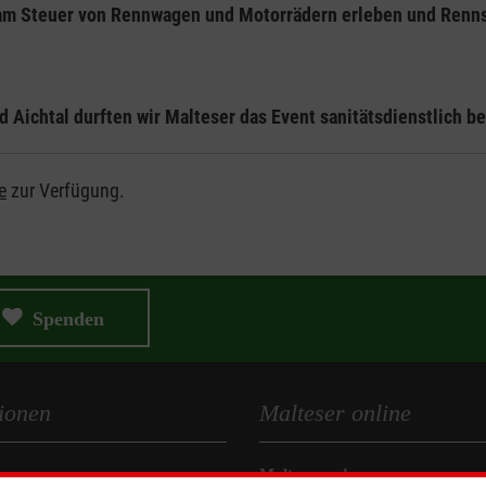
am Steuer von Rennwagen und Motorrädern erleben und Renns
Aichtal durften wir Malteser das Event sanitätsdienstlich b
e
zur Verfügung.
Spenden
ionen
Malteser online
Malteserorden