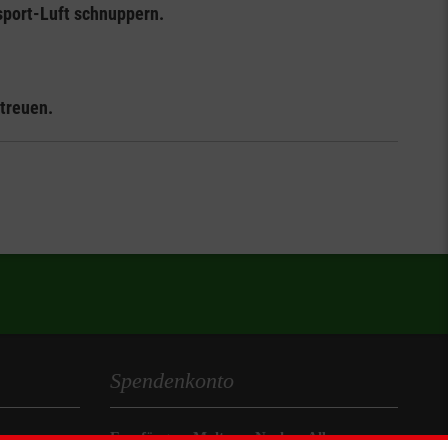
port-Luft schnuppern.
etreuen.
Spendenkonto
Empfänger: Malteser Neckar-Alb