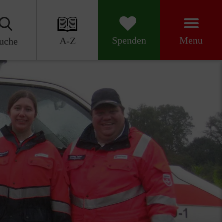
Menu
Spenden
A-Z
uche