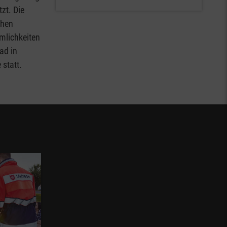
zt. Die
chen
mlichkeiten
ad in
 statt.