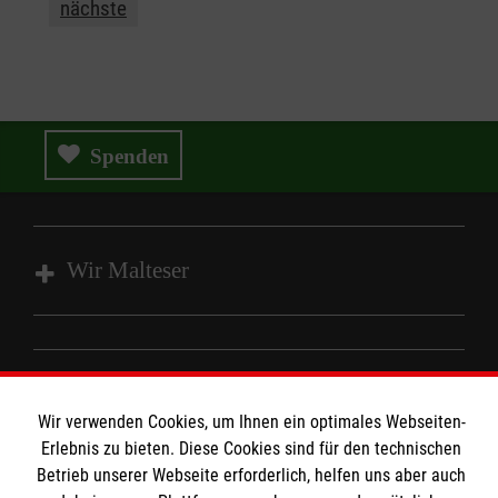
nächste
Spenden
Wir Malteser
Angebote und Leistungen
Unsere Kurse
Informationen
Mitarbeiten
Wir verwenden Cookies, um Ihnen ein optimales Webseiten-
Erlebnis zu bieten. Diese Cookies sind für den technischen
Wir Malteser
Kontakt
Betrieb unserer Webseite erforderlich, helfen uns aber auch