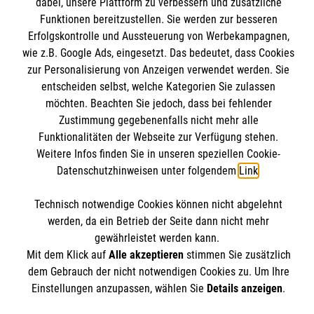
dabei, unsere Plattform zu verbessern und zusätzliche
Nachhaltigkeit
Malteser online
Funktionen bereitzustellen. Sie werden zur besseren
Transparenz
Erfolgskontrolle und Aussteuerung von Werbekampagnen,
Prävention
wie z.B. Google Ads, eingesetzt. Das bedeutet, dass Cookies
Malteserorden
zur Personalisierung von Anzeigen verwendet werden. Sie
Compliance
Malteser Jugend
entscheiden selbst, welche Kategorien Sie zulassen
Spendenkonto
Impressum
möchten. Beachten Sie jedoch, dass bei fehlender
Malteser International
Datenschutz
Zustimmung gegebenenfalls nicht mehr alle
Mediathek
Funktionalitäten der Webseite zur Verfügung stehen.
Empfänger: Malteser Neckar-Alb
Sharepoint
Weitere Infos finden Sie in unseren speziellen Cookie-
IBAN: DE51370205000002402001
Soziale Netzwerke
Datenschutzhinweisen unter folgendem
Link
.
BIC: BFSWDE33XXX (Bank für Sozialwirtschaft)
Technisch notwendige Cookies können nicht abgelehnt
werden, da ein Betrieb der Seite dann nicht mehr
Der Malteser Hilfsdienst e.V. ist als eingetragene
gewährleistet werden kann.
gemeinnützige Organisation von der Körperschaft- und
Mit dem Klick auf
Alle akzeptieren
stimmen Sie zusätzlich
dem Gebrauch der nicht notwendigen Cookies zu. Um Ihre
Gewerbesteuer befreit.
Einstellungen anzupassen, wählen Sie
Details anzeigen
.