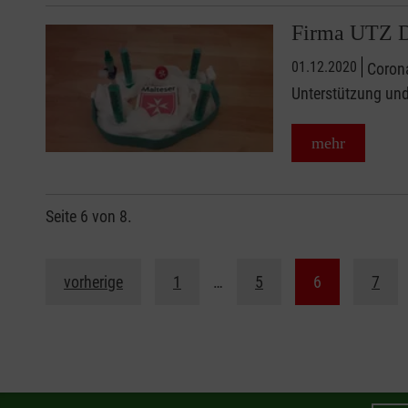
Firma UTZ De
01.12.2020
Corona
Unterstützung und
mehr
Seite 6 von 8.
vorherige
1
…
5
6
7