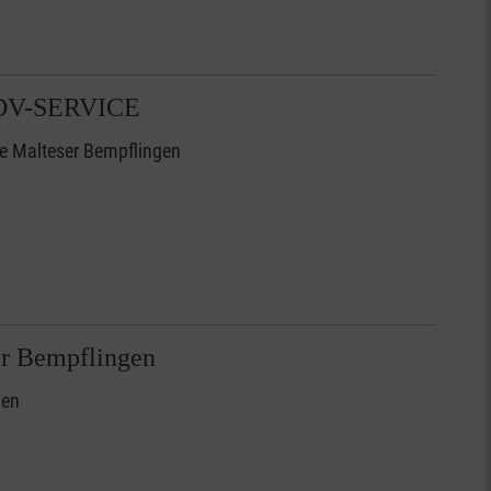
DV-SERVICE
 Malteser Bempflingen
er Bempflingen
gen