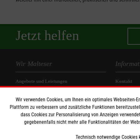
Jetzt helfen
Wir Malteser
Informat
Angebote und Leistungen
Kontakt
Unsere Kurse
Nachhaltigk
Wir verwenden Cookies, um Ihnen ein optimales Webseiten-Erle
Mitarbeiten
Transparen
Plattform zu verbessern und zusätzliche Funktionen bereitzuste
Wir Malteser
Prävention
dass Cookies zur Personalisierung von Anzeigen verwendet
Compliance
gegebenenfalls nicht mehr alle Funktionalitäten der Web
Impressum
Datenschut
Technisch notwendige Cookies k