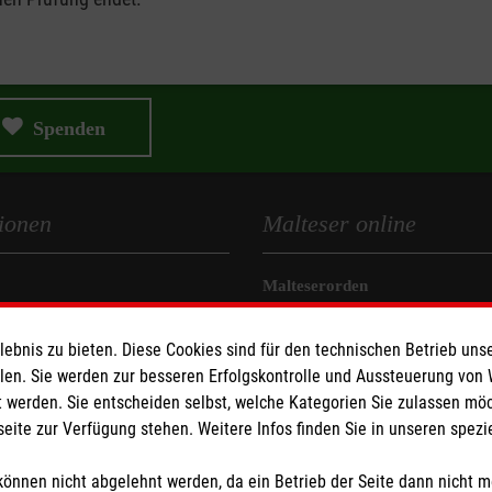
Spenden
ionen
Malteser online
Malteserorden
eit
Malteser Jugend
bnis zu bieten. Diese Cookies sind für den technischen Betrieb unse
z
Malteser International
llen. Sie werden zur besseren Erfolgskontrolle und Aussteuerung von
Sharepoint
 werden. Sie entscheiden selbst, welche Kategorien Sie zulassen mö
seite zur Verfügung stehen. Weitere Infos finden Sie in unseren spe
z
önnen nicht abgelehnt werden, da ein Betrieb der Seite dann nicht 