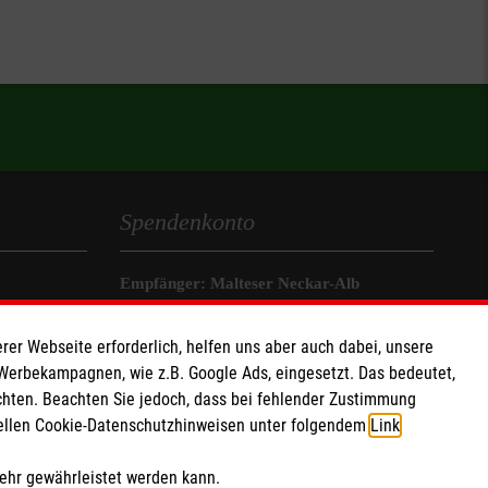
Spendenkonto
Empfänger: Malteser Neckar-Alb
IBAN: DE51370205000002402001
rer Webseite erforderlich, helfen uns aber auch dabei, unsere
BIC: BFSWDE33XXX (Bank für
 Werbekampagnen, wie z.B. Google Ads, eingesetzt. Das bedeutet,
Sozialwirtschaft)
chten. Beachten Sie jedoch, dass bei fehlender Zustimmung
ziellen Cookie-Datenschutzhinweisen unter folgendem
Link
.
Soziale Netzwerke
mehr gewährleistet werden kann.