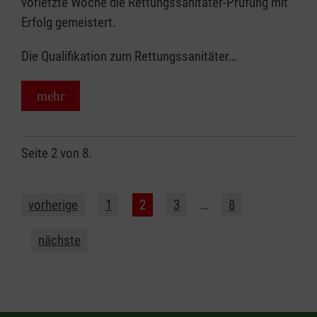
vorletzte Woche die Rettungssanitäter-Prüfung mit
Erfolg gemeistert.
Die Qualifikation zum Rettungssanitäter…
mehr
Seite 2 von 8.
vorherige
1
2
3
…
8
nächste