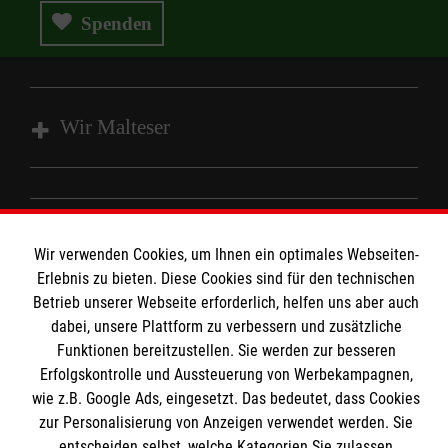
Spenden
Wir Malteser
Angebote und Leistungen
Unsere Kurse
Informationen
Wir verwenden Cookies, um Ihnen ein optimales Webseiten-
Mitarbeiten
Erlebnis zu bieten. Diese Cookies sind für den technischen
Wir Malteser
Betrieb unserer Webseite erforderlich, helfen uns aber auch
Kontakt
dabei, unsere Plattform zu verbessern und zusätzliche
Nachhaltigkeit
Malteser online
Funktionen bereitzustellen. Sie werden zur besseren
Transparenz
Erfolgskontrolle und Aussteuerung von Werbekampagnen,
wie z.B. Google Ads, eingesetzt. Das bedeutet, dass Cookies
Prävention
Malteserorden
zur Personalisierung von Anzeigen verwendet werden. Sie
Compliance
entscheiden selbst, welche Kategorien Sie zulassen